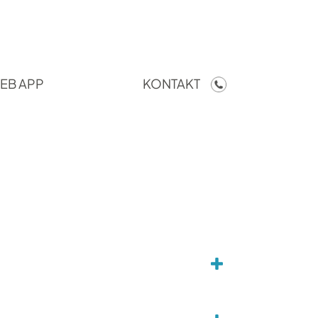
EB APP
KONTAKT
eitenden Zeitstempel auswählen.
r lösche den Zeitstempel.