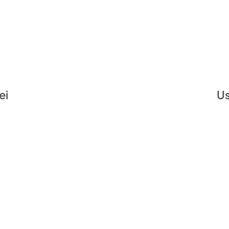

rung auf „Utf -8“ setzen und das Trennzeichen auf Ko
ei
Us