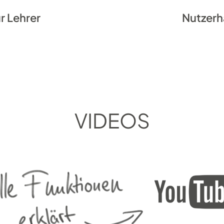
r Lehrer
Nutzerh
VIDEOS
n.
d “Datei > Importieren wählen”. “CSV-Datei” auswählen.