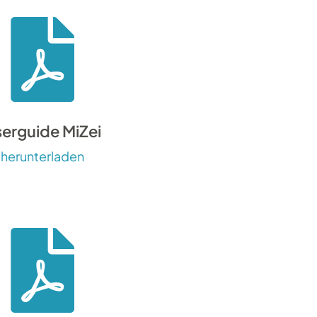

mma.
erguide MiZei
herunterladen
