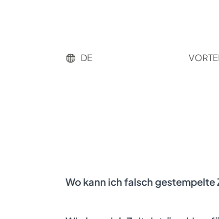
VORTE
DE

Wo kann ich falsch gestempelte 
Unter dem Menüpunkt „Verlauf“ kanns
Klicke auf das Symbol „
“, um Start