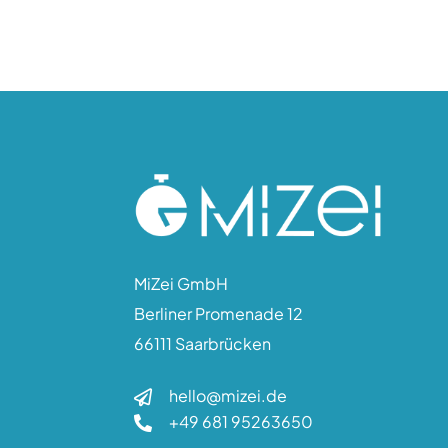
MiZei GmbH
Berliner Promenade 12
66111 Saarbrücken
hello@mizei.de

+49 681 95263650
