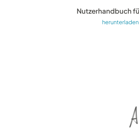
Nutzerhandbuch fü
herunterladen
Mac/(iOS):
Excel mit leerer Arbeitsmappe öffne
Aus dem Menü oben am Bildschirmran