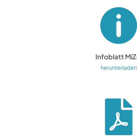
3. Ggf. im Vorschaufenster Dateiursp
Infoblatt MiZ
herunterladen
