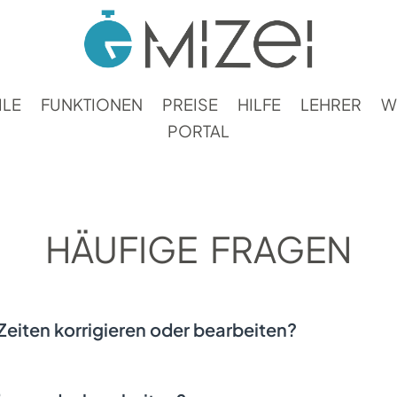
ILE
FUNKTIONEN
PREISE
HILFE
LEHRER
W
PORTAL
HÄUFIGE FRAGEN
Zeiten korrigieren oder bearbeiten?
t du nach Auswahl des passenden Tages den zu bearb
- und Endzeit und die Pause der Auswahl zu ändern ode