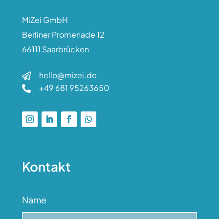
MiZei GmbH
Berliner Promenade 12
66111 Saarbrücken
hello@mizei.de

+49 681 95263650

Kontakt
Name